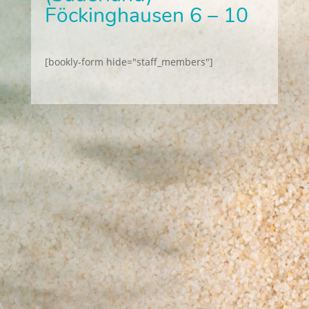
Föckinghausen 6 – 10
[bookly-form hide="staff_members"]